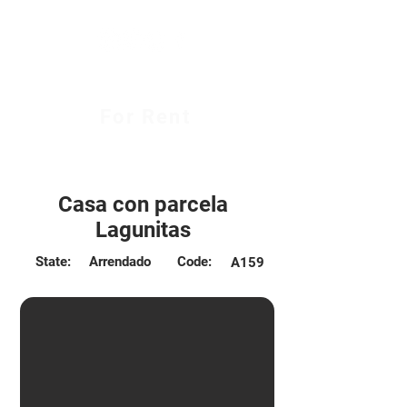
For Rent
$700.000 CLP
Casa con parcela
Lagunitas
State:
Arrendado
Code:
A159