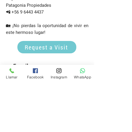
Patagonia Propiedades
📲
+56 9 6443 4437
🏡 ¡No pierdas la oportunidad de vivir en
este hermoso lugar!
Request a Visit
E-mail
propiedadespatagonia.cl@gmail.com
Llamar
Facebook
Instagram
WhatsApp
Phone
(+56)
9 6443 4437