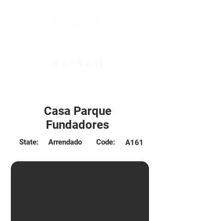
For Rent
$450.000 CLP
Casa Parque
Fundadores
State:
Arrendado
Code:
A161