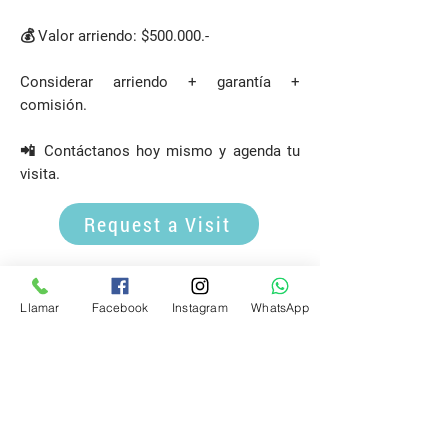
💰 Valor arriendo: $500.000.-
Considerar arriendo + garantía +
comisión.
📲 Contáctanos hoy mismo y agenda tu
visita.
Request a Visit
E-mail
Llamar
Facebook
Instagram
WhatsApp
propiedadespatagonia.cl@gmail.com
Phone
(+56)
9 3642 7758