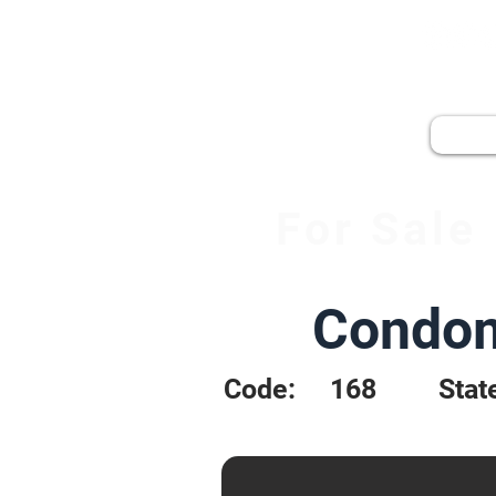
PAT
For Sale
Condom
Code:
168
Stat