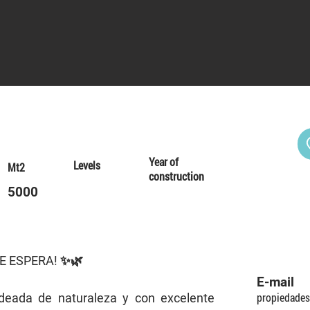
Year of
Levels
Mt2
construction
5000
E ESPERA! ✨🌿
E-mail
propiedade
deada de naturaleza y con excelente