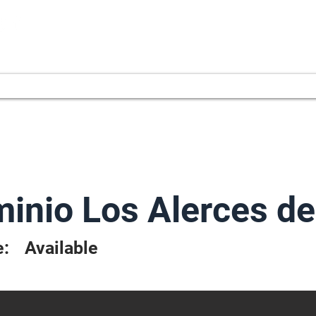
AGONIA PROPERTIES
Home
Propiedades
Proyectos
Services
About Us
Co
$3
inio Los Alerces de
e:
Available