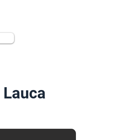
ntact
0.000.000 CLP
 Lauca