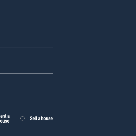
ent a
Sell a house
ouse