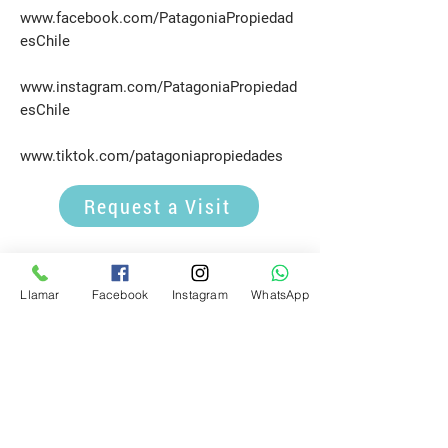
www.facebook.com/PatagoniaPropiedad
esChile
www.instagram.com/PatagoniaPropiedad
esChile
www.tiktok.com/patagoniapropiedades
Request a Visit
E-mail
Llamar
Facebook
Instagram
WhatsApp
propiedadespatagonia.cl@gmail.com
Phone
(+56)
9 6443 4437