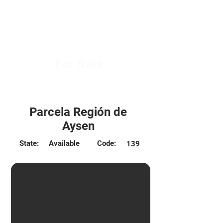
For Sale
2.900 UF
Parcela Región de
Aysen
State:
Available
Code:
139