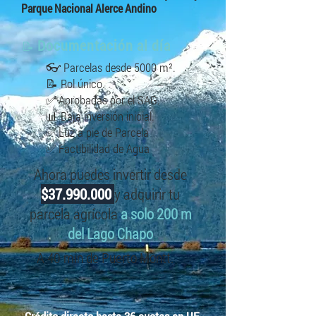
Parque Nacional Alerce Andino
Documentación al día
📝
👓 Parcelas desde 5000 m².
📝 Rol único.
✅ Aprobadas por el SAG.
📊 Baja inversión inicial.
✅ Luz a pie de Parcela
✅ Factibilidad de Agua
Ahora puedes invertir desde
$37.990.000
y adquirir tu
parcela agrícola
a solo 200 m
del Lago Chapo
A 40 min de Puerto Montt.