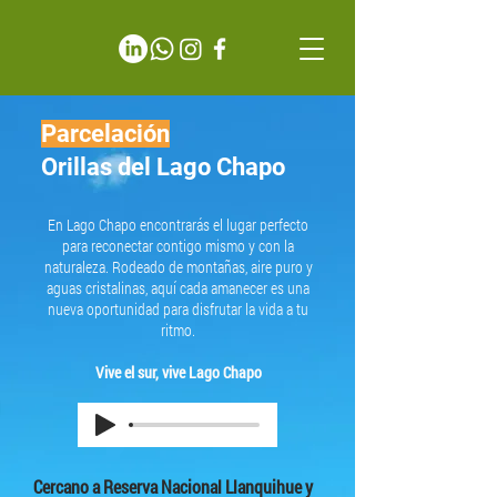
Parcelación
Orillas del Lago Chapo
En Lago Chapo encontrarás el lugar perfecto
para reconectar contigo mismo y con la
naturaleza. Rodeado de montañas, aire puro y
aguas cristalinas, aquí cada amanecer es una
nueva oportunidad para disfrutar la vida a tu
ritmo.
Vive el sur, vive Lago Chapo
Cercano a Reserva Nacional Llanquihue y