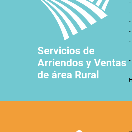
-
-
-
-
Servicios de
-
Arriendos y Ventas
-
de área Rural
H