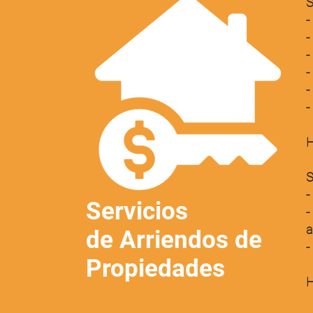
S
-
-
-
-
-
-
H
S
-
Servicios
-
a
de Arriendos de
-
Propiedades
H