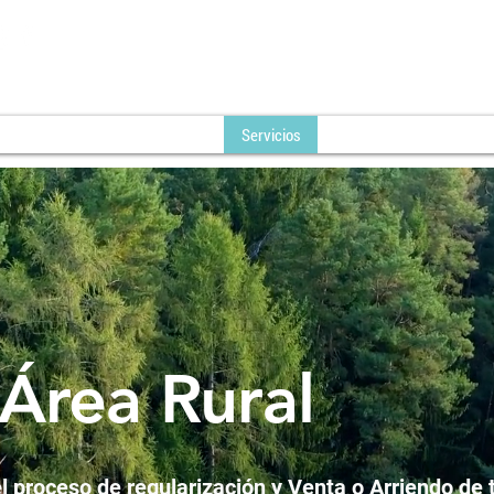
PIEDADES PATAGONIA
Propiedades
Proyectos
Servicios
Quienes Somos
Con
 Área Rural
 proceso de regularización y Venta o Arriendo de 