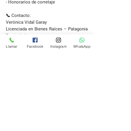
- Honorarios de corretaje
📞 Contacto:
Verónica Vidal Garay
Licenciada en Bienes Raíces – Patagonia
Propiedades
📱
+56 9 6443 4437
Llamar
Facebook
Instagram
WhatsApp
Solicitar Visita
Email
propiedadespatagonia.cl@gmail.com
Teléfono
(+56)
9 3642 7758