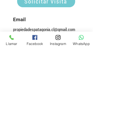
Solicitar Visita
Email
propiedadespatagonia.cl@gmail.com
Teléfono
Llamar
Facebook
Instagram
WhatsApp
(+56)
9 3642 7758