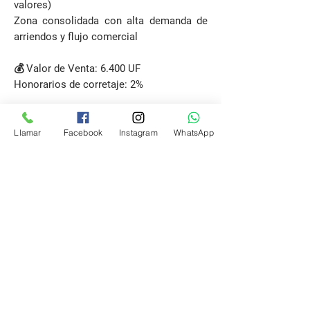
valores)
Zona consolidada con alta demanda de
arriendos y flujo comercial
💰 Valor de Venta: 6.400 UF
Honorarios de corretaje: 2%
📍 Ubicación: Avenida Principal, sector
Crucero – Puerto Montt
Llamar
Facebook
Instagram
WhatsApp
Solicitar Visita
Email
propiedadespatagonia.cl@gmail.com
Teléfono
(+56)
9 3642 7758